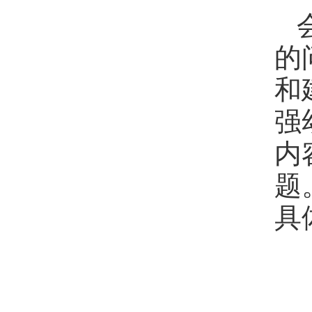
的
和
强
内
题
具