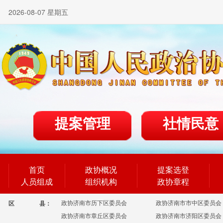
2026-08-07 星期五
提案管理
社情民意
首页
政协概况
提案选登
人员组成
组织机构
政协章程
政协济南市历下区委员会
政协济南市市中区委员会
区
县：
政协济南市章丘区委员会
政协济南市济阳区委员会