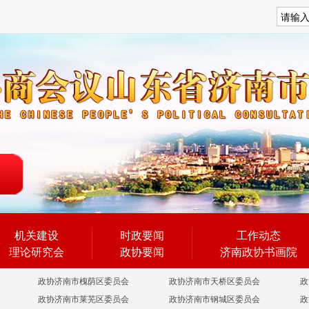
搜索
机关建设
时政要闻
工作动态
理论研究会
政协要闻
济南政协书画院
政协济南市槐荫区委员会
政协济南市天桥区委员会
政
政协济南市莱芜区委员会
政协济南市钢城区委员会
政