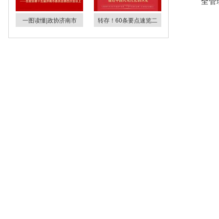
全管
一图读懂|政协济南市
转存！60条要点速览二