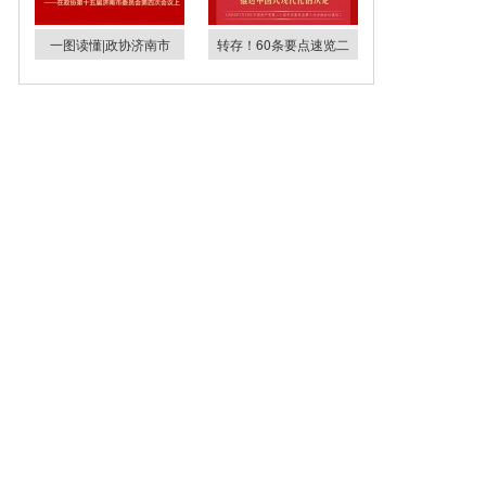
一图读懂|政协济南市
转存！60条要点速览二