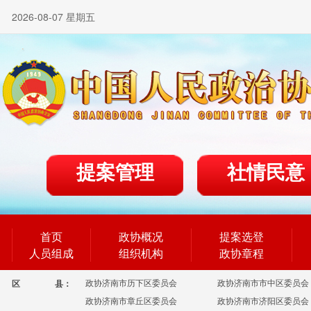
2026-08-07 星期五
提案管理
社情民意
首页
政协概况
提案选登
人员组成
组织机构
政协章程
政协济南市历下区委员会
政协济南市市中区委员会
区
县：
政协济南市章丘区委员会
政协济南市济阳区委员会