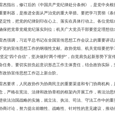
雷杰指出，修订后的《中国共产党纪律处分条例》，是党中央根
重要利器，是推进全面从严治党的重大举措。要把学习贯彻《条
坚定性，把党的纪律刻印在心上、落实在具体行动上。各位党组
确保把党章党规党纪落实到位；机关广大党员干部要坚定理想信念
雷杰强调，习近平总书记在全国宣传思想工作会议上的重要讲话
下党的宣传思想工作的纲领性文献。政协党组、机关党组要把学
，坚定“四个自信”，坚决做到“两个维护”，自觉肩负起新形势下
命任务。要切实担负起意识形态工作主体责任，结合政协实际，
市政协宣传思想工作迈上新台阶。
雷杰要求，人民政协作为协商民主的重要渠道和专门协商机构，
念，严格在宪法、法律和政协章程的框架内开展工作，将法治思
进依法治国战略的实施，就立法、执法、司法、守法工作中的重
协商讨论，努力提出前瞻性、战略性、针对性的意见建议，推动