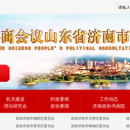
搜索
机关建设
时政要闻
工作动态
理论研究会
政协要闻
济南政协书画院
政协济南市槐荫区委员会
政协济南市天桥区委员会
政
政协济南市莱芜区委员会
政协济南市钢城区委员会
政