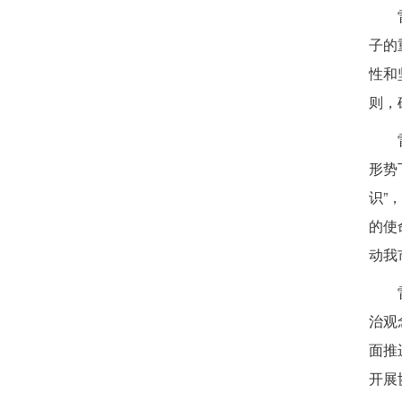
子的
性和
则，
形势
识”
的使
动我
治观
面推
开展