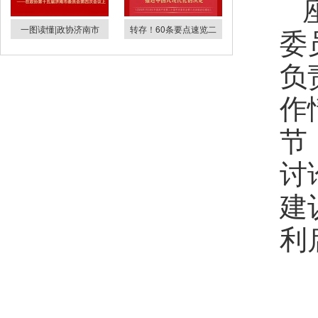
委
一图读懂|政协济南市
转存！60条要点速览二
负
作
节
讨
建
利