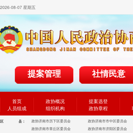
2026-08-07 星期五
提案管理
社情民意
首页
政协概况
提案选登
人员组成
组织机构
政协章程
政协济南市历下区委员会
政协济南市市中区委员会
区
县：
政协济南市章丘区委员会
政协济南市济阳区委员会