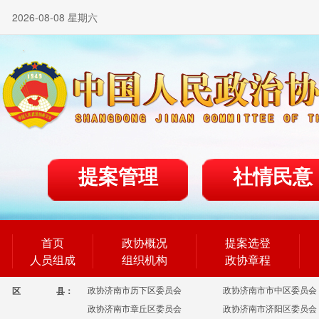
2026-08-08 星期六
提案管理
社情民意
首页
政协概况
提案选登
人员组成
组织机构
政协章程
政协济南市历下区委员会
政协济南市市中区委员会
区
县：
政协济南市章丘区委员会
政协济南市济阳区委员会