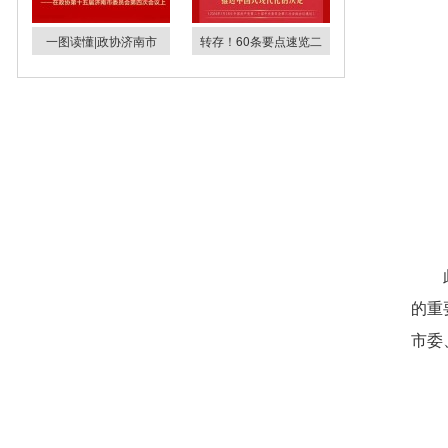
一图读懂|政协济南市
转存！60条要点速览二
的重
市委