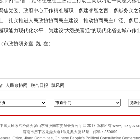
强“四个自信”，始终在思想上政治上行动上同以习近平同志为核
聚焦党委、政府中心工作精准履职，多建睿智之言，多献务实之
上，扎实推进人民政协协商民主建设，推动协商民主广泛、多层
履职能力现代化水平，为建设“大强美富通”的现代化省会城市作
（市政协研究室 魏 鑫）
站
人民政协网
联合日报
凯风网
中国人民政治协商会议山东省济南市委员会办公厅 © 2017 版权所有 www.jnzx.gov.c
济南市历下区龙鼎大道1号龙奥大厦15层 邮编：250099
eneral Office, Jinan Committee, Chinese People's Political Consultative Conferen