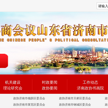
搜索
机关建设
时政要闻
工作动态
理论研究会
政协要闻
济南政协书画院
政协济南市槐荫区委员会
政协济南市天桥区委员会
政
政协济南市莱芜区委员会
政协济南市钢城区委员会
政