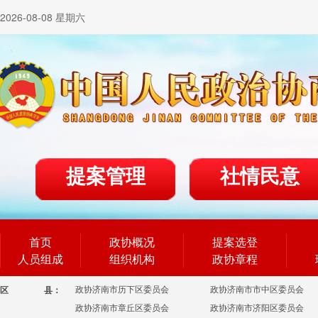
2026-08-08 星期六
提案管理
社情民意
首页
政协概况
提案选登
人员组成
组织机构
政协章程
政协济南市历下区委员会
政协济南市市中区委员会
区
县：
政协济南市章丘区委员会
政协济南市济阳区委员会