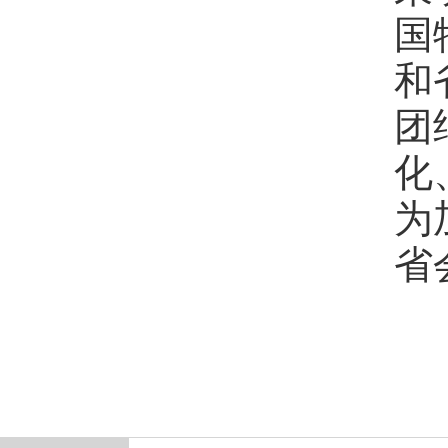
国
和
团
化
为
省