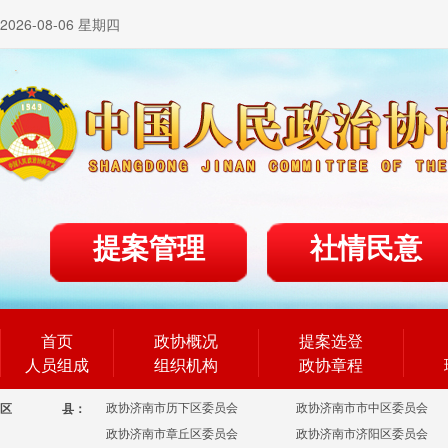
2026-08-06 星期四
提案管理
社情民意
首页
政协概况
提案选登
人员组成
组织机构
政协章程
政协济南市历下区委员会
政协济南市市中区委员会
区
县：
政协济南市章丘区委员会
政协济南市济阳区委员会