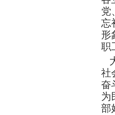
党
忘
形
职
社
奋
为
部