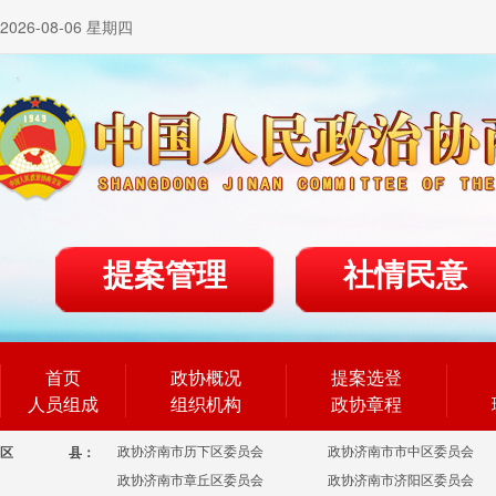
2026-08-06 星期四
提案管理
社情民意
首页
政协概况
提案选登
人员组成
组织机构
政协章程
政协济南市历下区委员会
政协济南市市中区委员会
区
县：
政协济南市章丘区委员会
政协济南市济阳区委员会