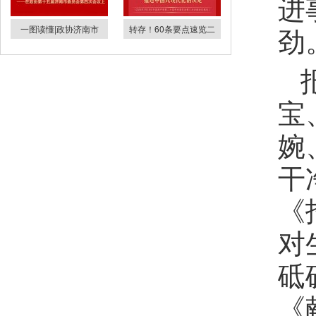
进
劲
一图读懂|政协济南市
转存！60条要点速览二
宝
婉
干
《
对
砥
《