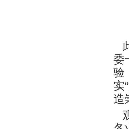
委
验
实
造
各