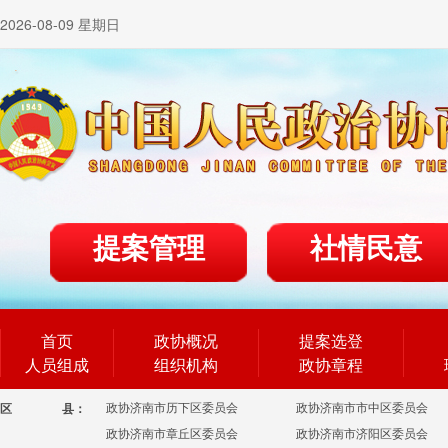
2026-08-09 星期日
提案管理
社情民意
首页
政协概况
提案选登
人员组成
组织机构
政协章程
政协济南市历下区委员会
政协济南市市中区委员会
区
县：
政协济南市章丘区委员会
政协济南市济阳区委员会