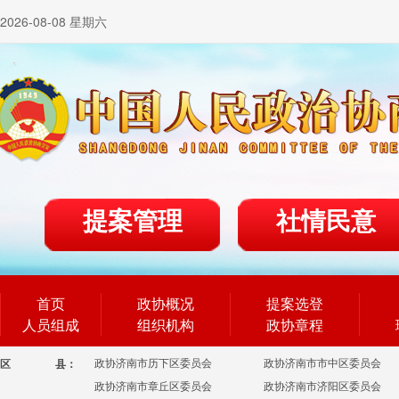
2026-08-08 星期六
提案管理
社情民意
首页
政协概况
提案选登
人员组成
组织机构
政协章程
政协济南市历下区委员会
政协济南市市中区委员会
区
县：
政协济南市章丘区委员会
政协济南市济阳区委员会