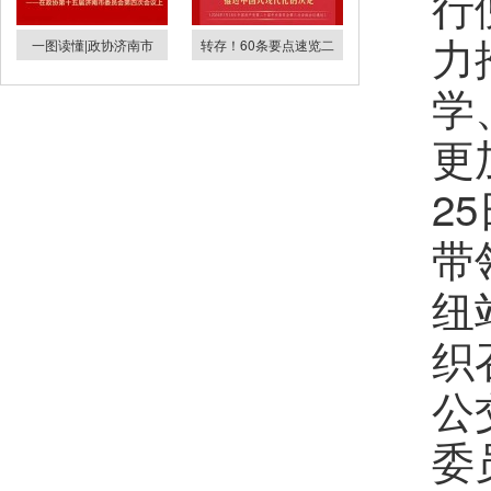
行
力
一图读懂|政协济南市
转存！60条要点速览二
学
更
2
带
纽
织
公
委