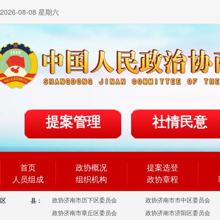
2026-08-08 星期六
提案管理
社情民意
首页
政协概况
提案选登
人员组成
组织机构
政协章程
政协济南市历下区委员会
政协济南市市中区委员会
区
县：
政协济南市章丘区委员会
政协济南市济阳区委员会