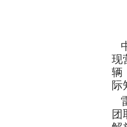
现
辆
际
团
解