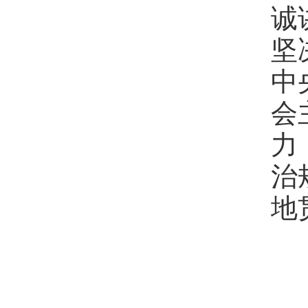
诚
坚
中
会
力
治
地