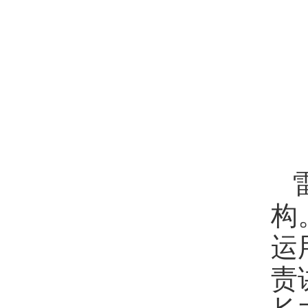
构
运
责