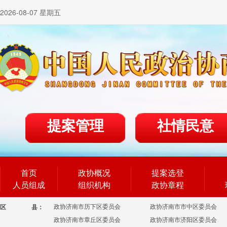
2026-08-07 星期五
提案管理
社情民意
首页
政协概况
提案选登
人员组成
组织机构
政协章程
政协济南市历下区委员会
政协济南市市中区委员会
区
县：
政协济南市章丘区委员会
政协济南市济阳区委员会