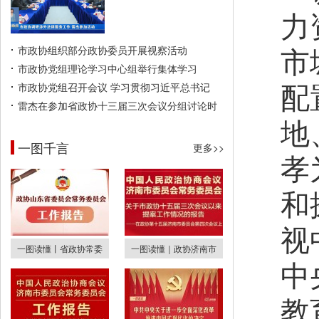
力
市政协组织部分政协委员开展视察活动
市
市政协党组理论学习中心组举行集体学习
市政协党组召开会议 学习贯彻习近平总书记
配
雷杰在参加省政协十三届三次会议分组讨论时
地
一图千言
更多>>
孝
和
视
一图读懂丨省政协常委
一图读懂｜政协济南市
中
教