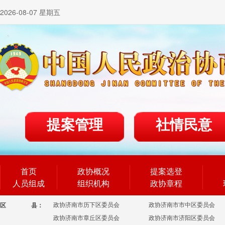
2026-08-07 星期五
提案管理
社情民意
首页
政协概况
提案选登
人员组成
组织机构
政协章程
政协济南市历下区委员会
政协济南市市中区委员会
区
县：
政协济南市章丘区委员会
政协济南市济阳区委员会