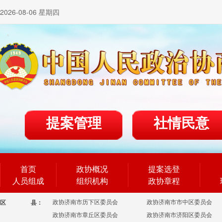
2026-08-06 星期四
提案管理
社情民意
首页
政协概况
提案选登
人员组成
组织机构
政协章程
政协济南市历下区委员会
政协济南市市中区委员会
区
县：
政协济南市章丘区委员会
政协济南市济阳区委员会