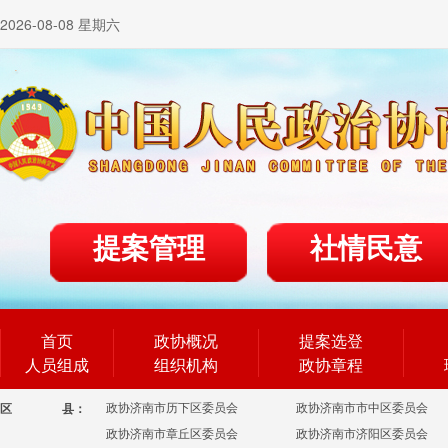
2026-08-08 星期六
提案管理
社情民意
首页
政协概况
提案选登
人员组成
组织机构
政协章程
政协济南市历下区委员会
政协济南市市中区委员会
区
县：
政协济南市章丘区委员会
政协济南市济阳区委员会