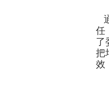
任
了
把
效