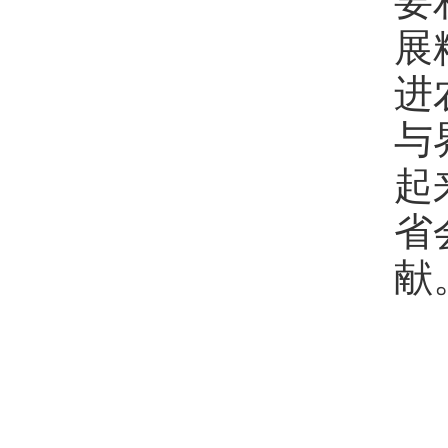
展
进
与
起
省
献