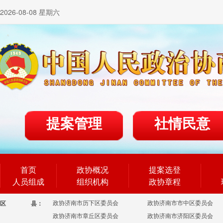
2026-08-08 星期六
提案管理
社情民意
首页
政协概况
提案选登
人员组成
组织机构
政协章程
政协济南市历下区委员会
政协济南市市中区委员会
区
县：
政协济南市章丘区委员会
政协济南市济阳区委员会