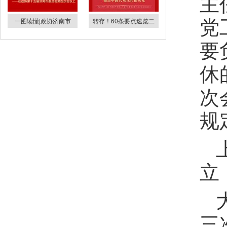
主
党
一图读懂|政协济南市
转存！60条要点速览二
要
休
次
规
立
三