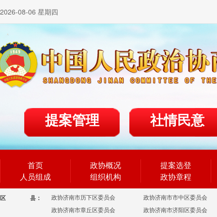
2026-08-06 星期四
提案管理
社情民意
首页
政协概况
提案选登
人员组成
组织机构
政协章程
政协济南市历下区委员会
政协济南市市中区委员会
区
县：
政协济南市章丘区委员会
政协济南市济阳区委员会