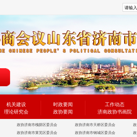
搜索
机关建设
时政要闻
工作动态
理论研究会
政协要闻
济南政协书画院
政协济南市槐荫区委员会
政协济南市天桥区委员会
政
政协济南市莱芜区委员会
政协济南市钢城区委员会
政