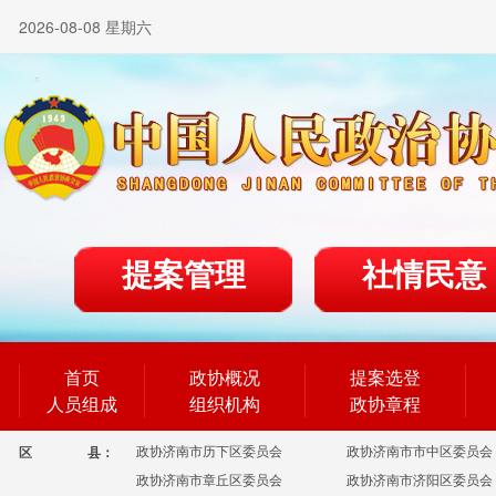
2026-08-08 星期六
提案管理
社情民意
首页
政协概况
提案选登
人员组成
组织机构
政协章程
政协济南市历下区委员会
政协济南市市中区委员会
区
县：
政协济南市章丘区委员会
政协济南市济阳区委员会