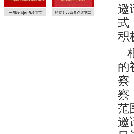
邀
一图读懂|政协济南市
转存！60条要点速览二
式
积
的
察
察
范
邀