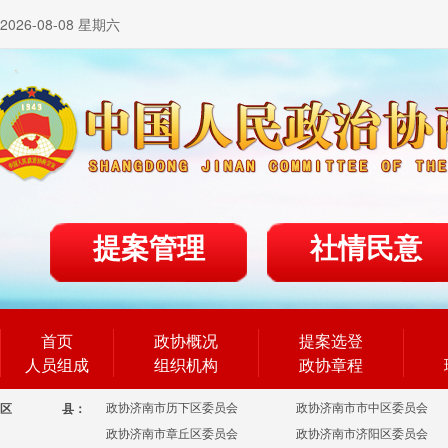
2026-08-08 星期六
提案管理
社情民意
首页
政协概况
提案选登
人员组成
组织机构
政协章程
政协济南市历下区委员会
政协济南市市中区委员会
区
县：
政协济南市章丘区委员会
政协济南市济阳区委员会