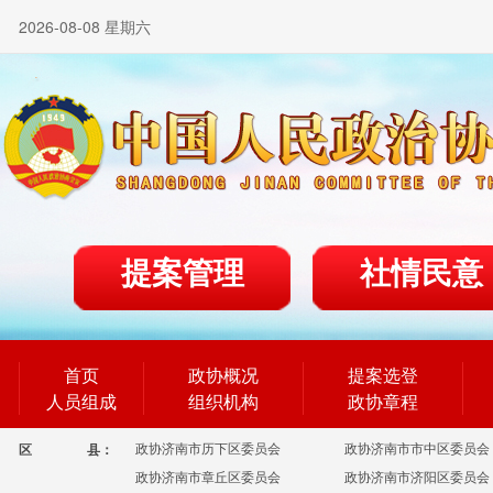
2026-08-08 星期六
提案管理
社情民意
首页
政协概况
提案选登
人员组成
组织机构
政协章程
政协济南市历下区委员会
政协济南市市中区委员会
区
县：
政协济南市章丘区委员会
政协济南市济阳区委员会