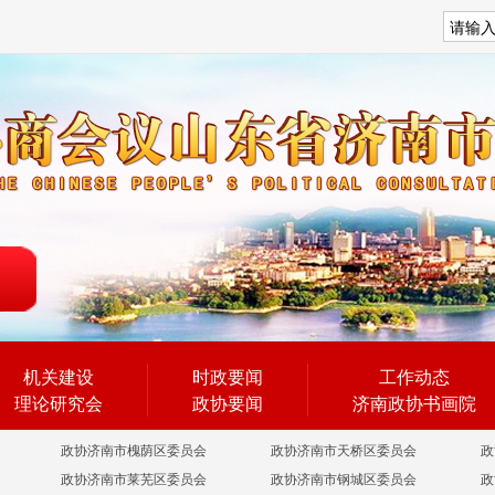
搜索
机关建设
时政要闻
工作动态
理论研究会
政协要闻
济南政协书画院
政协济南市槐荫区委员会
政协济南市天桥区委员会
政
政协济南市莱芜区委员会
政协济南市钢城区委员会
政