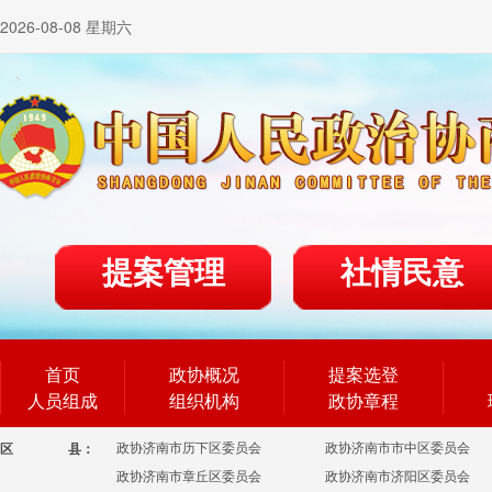
2026-08-08 星期六
提案管理
社情民意
首页
政协概况
提案选登
人员组成
组织机构
政协章程
政协济南市历下区委员会
政协济南市市中区委员会
区
县：
政协济南市章丘区委员会
政协济南市济阳区委员会