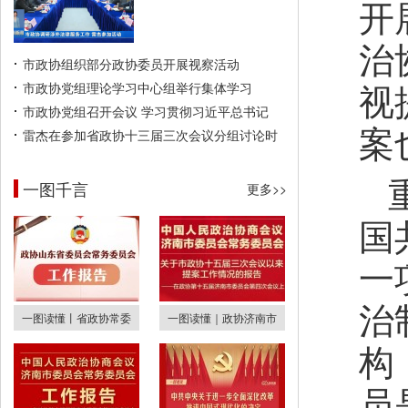
开
治
市政协组织部分政协委员开展视察活动
视
市政协党组理论学习中心组举行集体学习
市政协党组召开会议 学习贯彻习近平总书记
案
雷杰在参加省政协十三届三次会议分组讨论时
一图千言
更多>>
国
一
治
一图读懂丨省政协常委
一图读懂｜政协济南市
构
员