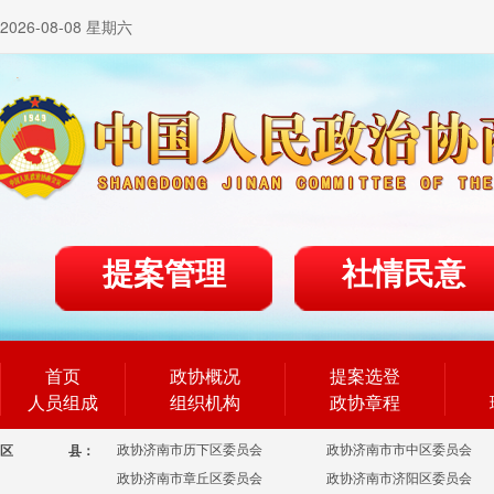
2026-08-08 星期六
提案管理
社情民意
首页
政协概况
提案选登
人员组成
组织机构
政协章程
政协济南市历下区委员会
政协济南市市中区委员会
区
县：
政协济南市章丘区委员会
政协济南市济阳区委员会