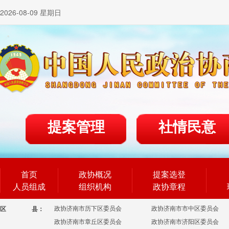
2026-08-09 星期日
提案管理
社情民意
首页
政协概况
提案选登
人员组成
组织机构
政协章程
政协济南市历下区委员会
政协济南市市中区委员会
区
县：
政协济南市章丘区委员会
政协济南市济阳区委员会