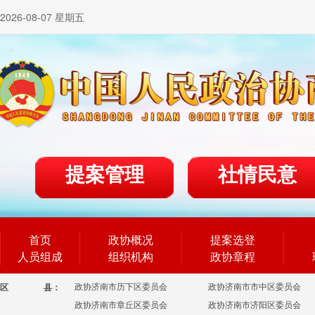
2026-08-07 星期五
提案管理
社情民意
首页
政协概况
提案选登
人员组成
组织机构
政协章程
政协济南市历下区委员会
政协济南市市中区委员会
区
县：
政协济南市章丘区委员会
政协济南市济阳区委员会