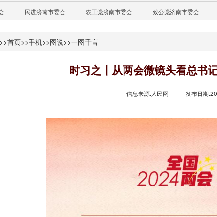
会
民进济南市委会
农工党济南市委会
致公党济南市委会
>>
首页
>>
手机
>>
图说
>>
一图千言
时习之丨从两会微镜头看总书
信息来源:人民网
发布日期:2024