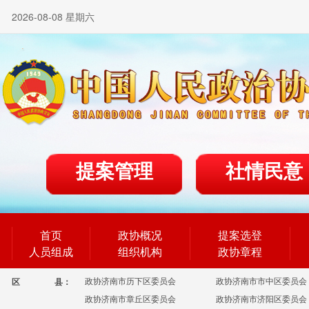
2026-08-08 星期六
提案管理
社情民意
首页
政协概况
提案选登
人员组成
组织机构
政协章程
政协济南市历下区委员会
政协济南市市中区委员会
区
县：
政协济南市章丘区委员会
政协济南市济阳区委员会