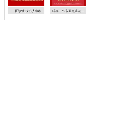
一图读懂|政协济南市
转存！60条要点速览二