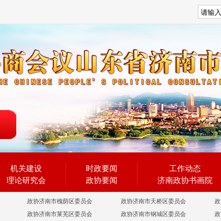
搜索
机关建设
时政要闻
工作动态
理论研究会
政协要闻
济南政协书画院
政协济南市槐荫区委员会
政协济南市天桥区委员会
政
政协济南市莱芜区委员会
政协济南市钢城区委员会
政