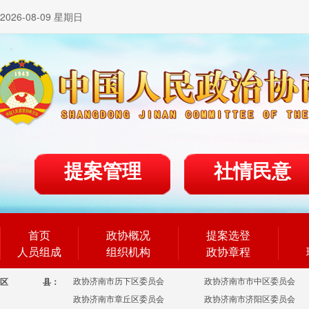
2026-08-09 星期日
提案管理
社情民意
首页
政协概况
提案选登
人员组成
组织机构
政协章程
政协济南市历下区委员会
政协济南市市中区委员会
区
县：
政协济南市章丘区委员会
政协济南市济阳区委员会