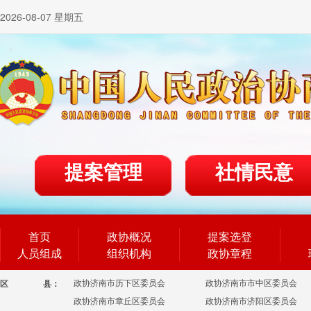
2026-08-07 星期五
提案管理
社情民意
首页
政协概况
提案选登
人员组成
组织机构
政协章程
政协济南市历下区委员会
政协济南市市中区委员会
区
县：
政协济南市章丘区委员会
政协济南市济阳区委员会