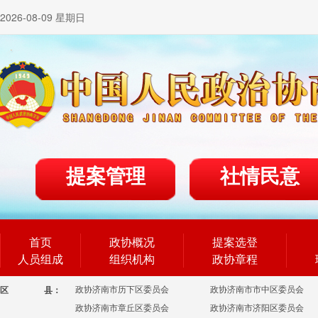
2026-08-09 星期日
提案管理
社情民意
首页
政协概况
提案选登
人员组成
组织机构
政协章程
政协济南市历下区委员会
政协济南市市中区委员会
区
县：
政协济南市章丘区委员会
政协济南市济阳区委员会