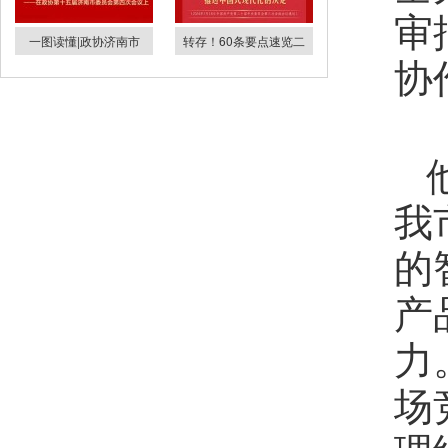
审
一图读懂|政协济南市
转存！60条要点速览二
协
我
的
产
力
场