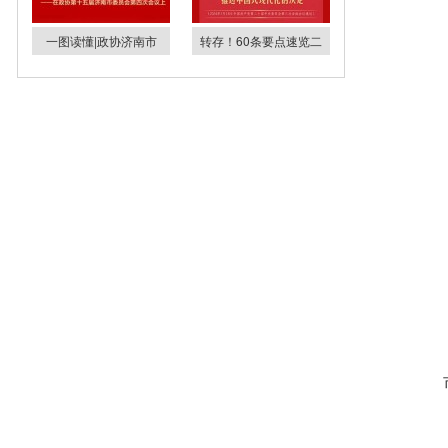
一图读懂|政协济南市
转存！60条要点速览二