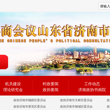
搜索
机关建设
时政要闻
工作动态
理论研究会
政协要闻
济南政协书画院
政协济南市槐荫区委员会
政协济南市天桥区委员会
政
政协济南市莱芜区委员会
政协济南市钢城区委员会
政