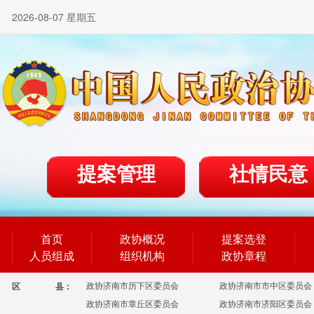
2026-08-07 星期五
提案管理
社情民意
首页
政协概况
提案选登
人员组成
组织机构
政协章程
政协济南市历下区委员会
政协济南市市中区委员会
区
县：
政协济南市章丘区委员会
政协济南市济阳区委员会