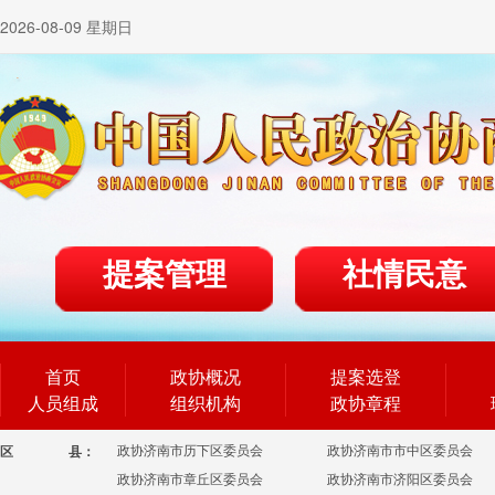
2026-08-09 星期日
提案管理
社情民意
首页
政协概况
提案选登
人员组成
组织机构
政协章程
政协济南市历下区委员会
政协济南市市中区委员会
区
县：
政协济南市章丘区委员会
政协济南市济阳区委员会