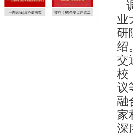
一图读懂|政协济南市
转存！60条要点速览二
业
研
绍
交
校
议
融
家
深