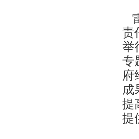
责
举
专
府
成
提
提