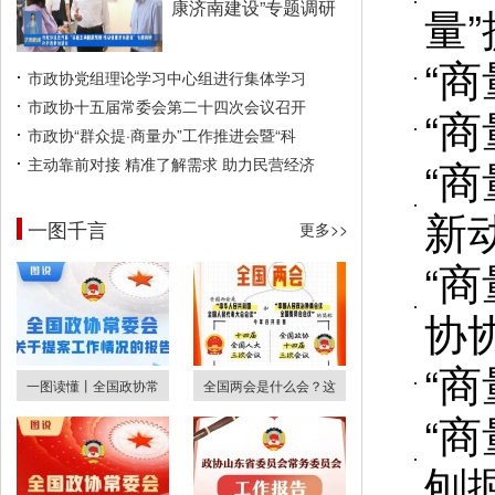
康济南建设”专题调研
量
“商
市政协党组理论学习中心组进行集体学习
市政协十五届常委会第二十四次会议召开
“商
市政协“群众提·商量办”工作推进会暨“科
“商
主动靠前对接 精准了解需求 助力民营经济
新
一图千言
更多>>
“
协
“商
一图读懂丨全国政协常
全国两会是什么会？这
“商
刨