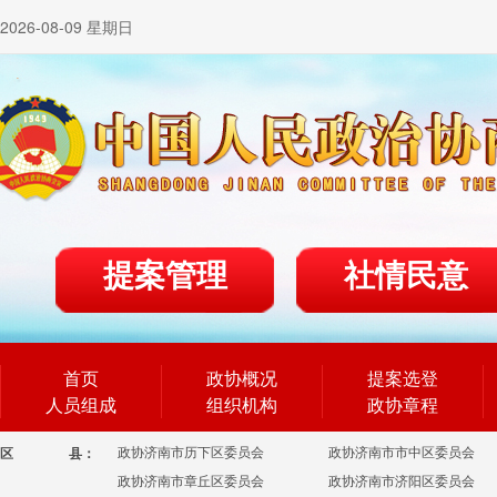
2026-08-09 星期日
提案管理
社情民意
首页
政协概况
提案选登
人员组成
组织机构
政协章程
政协济南市历下区委员会
政协济南市市中区委员会
区
县：
政协济南市章丘区委员会
政协济南市济阳区委员会